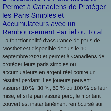
Permet à Canadiens de Protéger
les Paris Simples et
Accumulateurs avec un
Remboursement Partiel ou Total
La fonctionnalité d'assurance de paris de
Mostbet est disponible depuis le 10
septembre 2020 et permet à Canadiens de
protéger leurs paris simples ou
accumulateurs en argent réel contre un
résultat perdant. Les joueurs peuvent
assurer 10 %, 30 %, 50 % ou 100 % de leur
mise, et si le pari assuré perd, le montant
couvert est instantanément remboursé sur