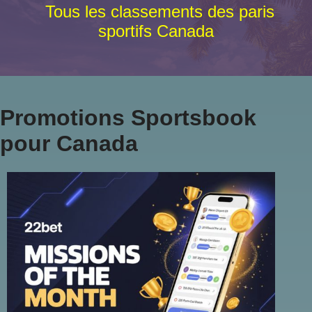
Tous les classements des paris
sportifs Canada
Promotions Sportsbook
pour Canada