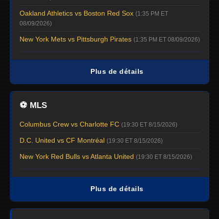
Oakland Athletics vs Boston Red Sox
(1:35 PM ET
08/09/2026)
New York Mets vs Pittsburgh Pirates
(1:35 PM ET 08/09/2026)
Plus de détails
⚽
MLS
Columbus Crew vs Charlotte FC
(19:30 ET 8/15/2026)
D.C. United vs CF Montréal
(19:30 ET 8/15/2026)
New York Red Bulls vs Atlanta United
(19:30 ET 8/15/2026)
Plus de détails