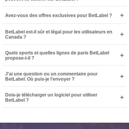
+
Avez-vous des offres exclusives pour BetLabel ?
BetLabel est-il sûr et légal pour les utilisateurs en
+
Canada ?
Quels sports et quelles lignes de paris BetLabel
+
propose-t-il ?
J'ai une question ou un commentaire pour
+
BetLabel. Où puis-je l'envoyer ?
Dois-je télécharger un logiciel pour utiliser
+
BetLabel ?