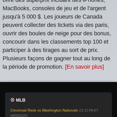
MacBooks, consoles de jeu et de l'argent
jusqu'à 5 000 $. Les joueurs de Canada
peuvent collecter des tickets via des paris,
ouvrir des boules de neige pour des bonus,
concourir dans les classements top 100 et
participer à des tirages au sort de prix.
Plusieurs façons de gagner tout au long de
la période de promotion.
[En savoir plus]
⚾
MLB
Cincinnati Reds vs Washington Nationals
(12:15 PM ET
08/09/2026)