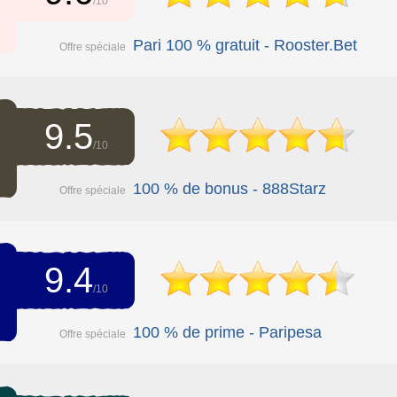
/10
Pari 100 % gratuit - Rooster.Bet
Offre spéciale
9.5
/10
100 % de bonus - 888Starz
Offre spéciale
9.4
/10
100 % de prime - Paripesa
Offre spéciale