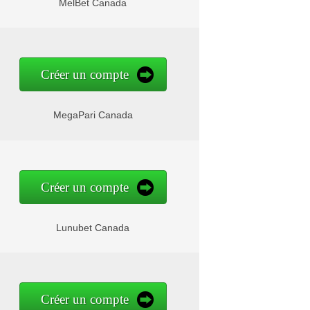
MelBet Canada
Créer un compte
MegaPari Canada
Créer un compte
Lunubet Canada
Créer un compte