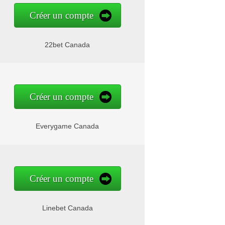
Créer un compte
22bet Canada
Créer un compte
Everygame Canada
Créer un compte
Linebet Canada