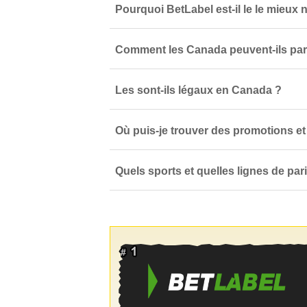
Pourquoi BetLabel es
Comment les Canada peuvent-ils parie
Les sont-ils légaux en Canada ?
Quels sports et quelles lignes de par