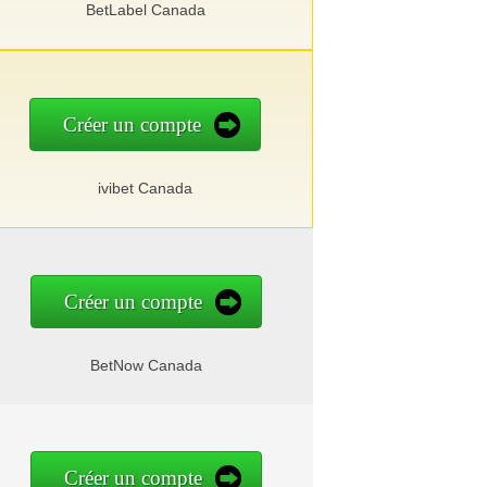
BetLabel Canada
Créer un compte
ivibet Canada
Créer un compte
BetNow Canada
Créer un compte