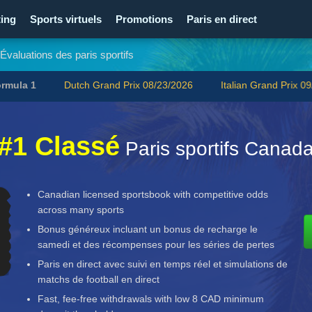
ting
Sports virtuels
Promotions
Paris en direct
valuations des paris sportifs
ir
Legal Info
Paris gratuits
Offshore Casinos
Poker Ro
Dutch Grand Prix 08/23/2026
Italian Grand Prix 09/06/2026
er
#1 Classé
Paris sportifs Canad
Canadian licensed sportsbook with competitive odds
across many sports
Bonus généreux incluant un bonus de recharge le
samedi et des récompenses pour les séries de pertes
Paris en direct avec suivi en temps réel et simulations de
matchs de football en direct
Fast, fee-free withdrawals with low 8 CAD minimum