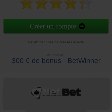
Créer un compte
BetWinner Livre de course Canada
Offre spéciale
300 € de bonus - BetWinner