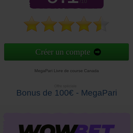
/10
Créer un compte
MegaPari Livre de course Canada
Offre spéciale
Bonus de 100€ - MegaPari