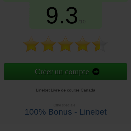
9.3
/10
Créer un compte
Linebet Livre de course Canada
Offre spéciale
100% Bonus - Linebet