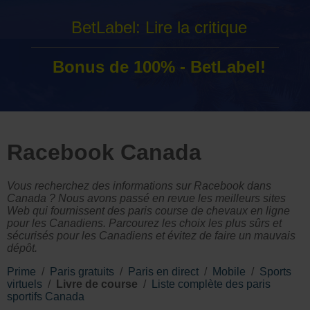
BetLabel: Lire la critique
Bonus de 100% - BetLabel!
Racebook Canada
Vous recherchez des informations sur Racebook dans
Canada ? Nous avons passé en revue les meilleurs sites
Web qui fournissent des paris course de chevaux en ligne
pour les Canadiens. Parcourez les choix les plus sûrs et
sécurisés pour les Canadiens et évitez de faire un mauvais
dépôt.
Prime
/
Paris gratuits
/
Paris en direct
/
Mobile
/
Sports
virtuels
/
Livre de course
/
Liste complète des paris
sportifs Canada