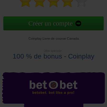
Créer un compte
Coinplay Livre de course Canada
Offre spéciale
100 % de bonus - Coinplay