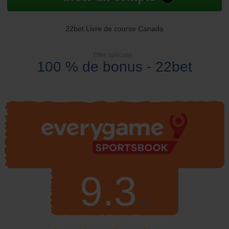
22bet Livre de course Canada
Offre spéciale
100 % de bonus - 22bet
9.3
/10