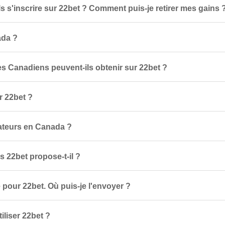
s s'inscrire sur 22bet ? Comment puis-je retirer mes gains 
bon en Canada ?
s Canadiens peuvent-ils obtenir sur 22bet ?
r 22bet ?
isateurs en Canada ?
s 22bet propose-t-il ?
pour 22bet. Où puis-je l'envoyer ?
iliser 22bet ?