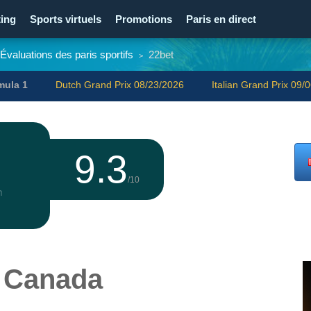
ting
Sports virtuels
Promotions
Paris en direct
Évaluations des paris sportifs
22bet
>
ir
Legal Info
Paris gratuits
Offshore Casinos
Poker Ro
h Grand Prix 08/23/2026
Italian Grand Prix 09/06/2026
er
9.3
/10
 Canada