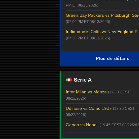
PM ET 08/13/2026)
Green Bay Packers vs Pittsburgh Ste
(07:00 PM ET 08/13/2026)
Indianapolis Colts vs New England Pa
(07:30 PM ET 08/13/2026)
Plus de détails
Serie A
Inter Milan vs Monza
(17:30 CEST
08/22/2026)
Udinese vs Como 1907
(17:30 CEST
08/22/2026)
Genoa vs Napoli
(19:45 CEST 08/22/202