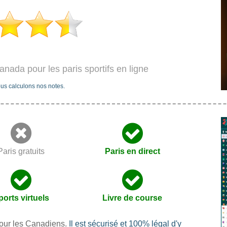
nada pour les paris sportifs en ligne
us calculons nos notes.
Paris gratuits
Paris en direct
ports virtuels
Livre de course
 pour les Canadiens.
Il est sécurisé et 100% légal d'y