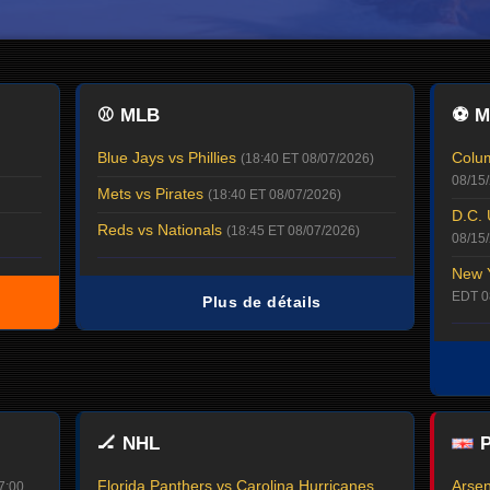
⚾
MLB
⚽
M
Blue Jays vs Phillies
Colu
(18:40 ET 08/07/2026)
08/15
Mets vs Pirates
(18:40 ET 08/07/2026)
D.C. 
Reds vs Nationals
(18:45 ET 08/07/2026)
08/15
New Y
EDT 0
Plus de détails
🏒
NHL
Florida Panthers vs Carolina Hurricanes
Arsen
7:00