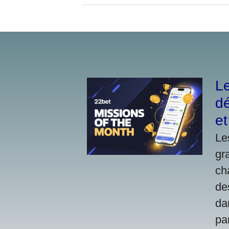
Le
dé
e
Le
gr
ch
de
da
pa