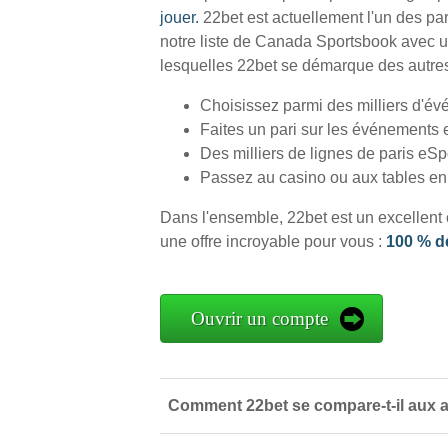
jouer.
22bet est actuellement l'un des par
notre liste de Canada Sportsbook avec u
lesquelles 22bet se démarque des autres
Choisissez parmi des milliers d'évé
Faites un pari sur les événements e
Des milliers de lignes de paris eSp
Passez au casino ou aux tables en d
Dans l'ensemble, 22bet est un excellent
une offre incroyable pour vous :
100 % d
Ouvrir un compte