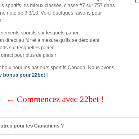
is sportifs les mieux classés, classé #7 sur 757 dans
ne note de 9.3/10. Voici quelques raisons pour
 :
nements sportifs sur lesquels parier
n direct au fur et à mesure qu'ils se déroulent
orts sur lesquelles parier
irect pour plus de plaisir
 choix pour les parieurs sportifs Canada. Nous avons
e bonus pour 22bet !
←
Commencez avec 22bet !
Comment 22bet se compare-t-il aux autres pour les Canadiens ?