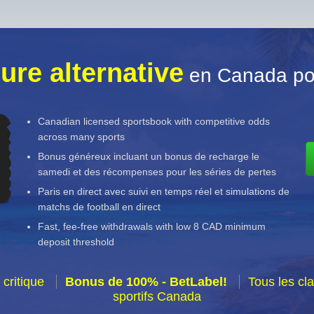
ure alternative
en Canada po
Canadian licensed sportsbook with competitive odds
across many sports
Bonus généreux incluant un bonus de recharge le
samedi et des récompenses pour les séries de pertes
Paris en direct avec suivi en temps réel et simulations de
matchs de football en direct
Fast, fee-free withdrawals with low 8 CAD minimum
deposit threshold
 critique
Bonus de 100% - BetLabel!
Tous les cl
sportifs Canada